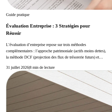
Guide pratique
Évaluation Entreprise : 3 Stratégies pour
Réussir
L’évaluation d’entreprise repose sur trois méthodes
complémentaires : l’approche patrimoniale (actifs moins dettes),
la méthode DCF (projection des flux de trésorerie futurs) et
l’approche comparative (multiples d’EBITDA). La valorisation
31 juillet 2026
|
8 min de lecture
finale dépend de critères clés comme la rentabilité, la clientèle,
le capital immatériel et la qualité du management. Faire appel à
un expert-comptable est recommandé pour sécuriser toute
reprise.