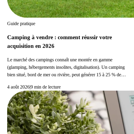
Guide pratique
Camping à vendre : comment réussir votre
acquisition en 2026
Le marché des campings connaît une montée en gamme
(glamping, hébergements insolites, digitalisation). Un camping
bien situé, bord de mer ou rivière, peut générer 15 à 25 % de
rentabilité. Le budget varie de 500 K€ à plus de 5 M€. Le
4 août 2026
|
9 min de lecture
financement repose sur 70 % d’emprunt et 30 % d’apport. La
due diligence (audit comptable, conformité ERP, état du parc
locatif) est indispensable avant toute acquisition.