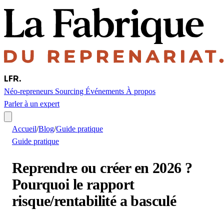
LFR
.
Néo-repreneurs
Sourcing
Événements
À propos
Parler à un expert
Accueil
/
Blog
/
Guide pratique
Guide pratique
Reprendre ou créer en 2026 ?
Pourquoi le rapport
risque/rentabilité a basculé