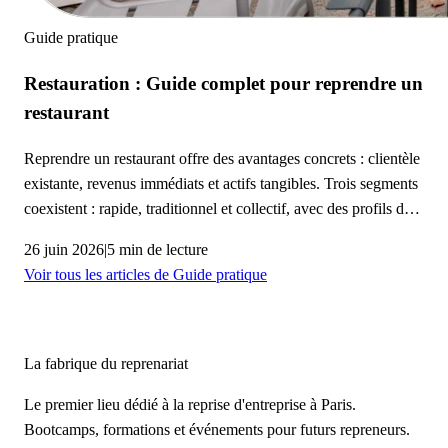
Guide pratique
Restauration : Guide complet pour reprendre un
restaurant
Reprendre un restaurant offre des avantages concrets : clientèle
existante, revenus immédiats et actifs tangibles. Trois segments
coexistent : rapide, traditionnel et collectif, avec des profils de
risque et de rentabilité distincts. La réussite repose sur une due
26 juin 2026
|
5 min de lecture
diligence rigoureuse (bail, licences, hygiène, rentabilité réelle)
Voir tous les articles de Guide pratique
et une intégration soignée pour préserver l’équipe et la
clientèle. Le financement combine apport personnel, crédit
bancaire et crédit-vendeur.
La fabrique du reprenariat
Le premier lieu dédié à la reprise d'entreprise à Paris.
Bootcamps, formations et événements pour futurs repreneurs.