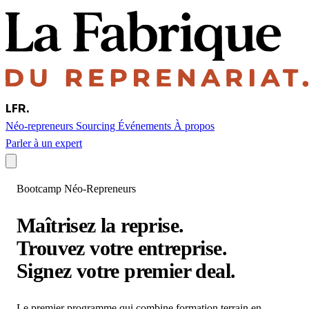
LFR
.
Néo-repreneurs
Sourcing
Événements
À propos
Parler à un expert
Bootcamp Néo-Repreneurs
Maîtrisez la reprise.
Trouvez votre entreprise.
Signez votre premier deal.
Le premier programme qui combine formation terrain en