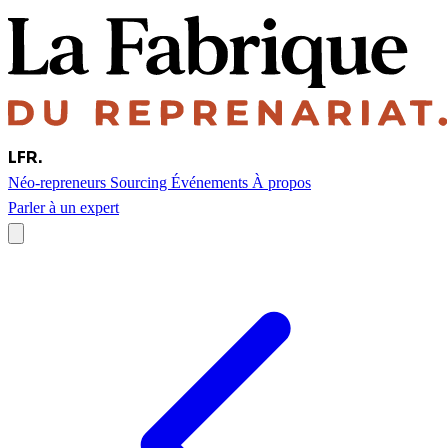
LFR
.
Néo-repreneurs
Sourcing
Événements
À propos
Parler à un expert