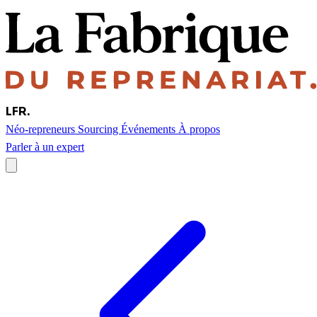
LFR
.
Néo-repreneurs
Sourcing
Événements
À propos
Parler à un expert