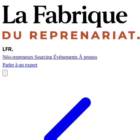
LFR
.
Néo-repreneurs
Sourcing
Événements
À propos
Parler à un expert